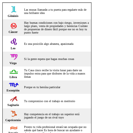
Las musas llamarán a tu puerta para regalarte más de
una brillante idea
Géminis
Hay buenas condiciones con bajo riesgo, inversiones a
largo plazo, venta de propiedades y herencias Cuídate
de propuestas de dinero fácil porque ese no es hoy tu
Cáncer
punto fuerte
Es una posición algo altanera, apasionada
Leo
Si la gente espera que hagas muchas cosas
Virgo
Tu Casa cinco recibe la visita lunar para darte un
impulso extra para que disfrutes de la vida a manos
llenas
Libra
Porque es tu heroína particular
Escorpión
Tu compromiso con el trabajo es meritorio
Sagitario
Hay competencia en el trabajo un superior está
jugando el juego de un rival tuyo
Capricornio
Pronto tu vida profesional estará tan ocupada que no
sabrás qué hacer Es hora de buscar un ayudante o
Acuario
alguien que te aligere la carga