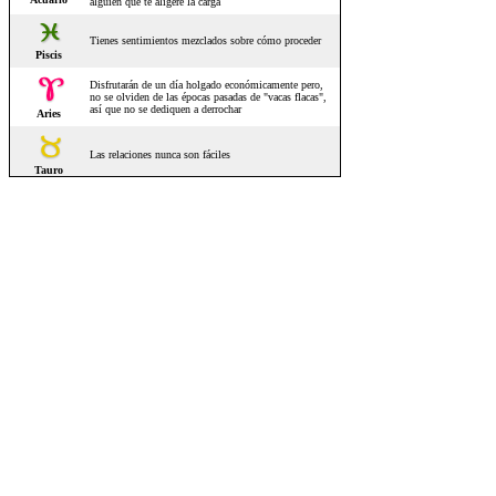
Tienes sentimientos mezclados sobre cómo proceder
Piscis
Disfrutarán de un día holgado económicamente pero,
no se olviden de las épocas pasadas de "vacas flacas",
así que no se dediquen a derrochar
Aries
Las relaciones nunca son fáciles
Tauro
Las musas llamarán a tu puerta para regalarte más de
una brillante idea
Géminis