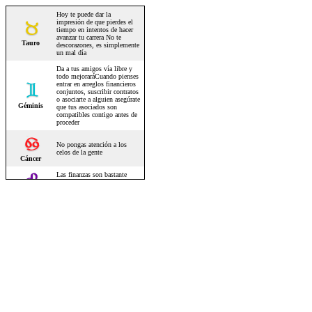
Hoy te puede dar la
impresión de que pierdes el
tiempo en intentos de hacer
avanzar tu carrera No te
Tauro
descorazones, es simplemente
un mal día
Da a tus amigos vía libre y
todo mejoraráCuando pienses
entrar en arreglos financieros
conjuntos, suscribir contratos
o asociarte a alguien asegúrate
Géminis
que tus asociados son
compatibles contigo antes de
proceder
No pongas atención a los
celos de la gente
Cáncer
Las finanzas son bastante
saludables la sorpresa te
espera así que hay que
Leo
consolidar tu situación
Puede aparecer en escena
alguna trifulca por diferentes
puntos de vista con tus jefes
Virgo
o tus compañeros
Has logrado muchas cosas
pero tienes que modificar tu
posición si quieres que la
gente con autoridad para ello
Libra
te reconozca lo mucho que
has hecho
Si un familiar te deja caer