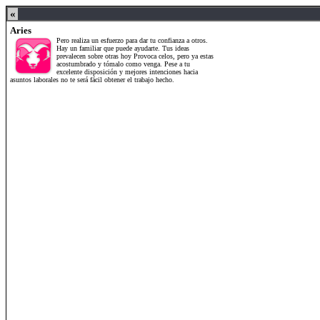
«
Aries
Tauro
Pero realiza un esfuerzo para dar tu confianza a otros.
Cuida de no exce
Hay un familiar que puede ayudarte. Tus ideas
paciencia. El gast
prevalecen sobre otras hoy Provoca celos, pero ya estas
especialmente cua
acostumbrado y tómalo como venga. Pese a tu
que este fin de s
excelente disposición y mejores intenciones hacia
esparcimiento.
n
asuntos laborales no te será fácil obtener el trabajo hecho.