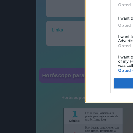
Opted 
I want t
Opted 
Links
I want 
Advertis
Opted 
I want t
of my P
was col
Opted 
Horóscopo para su sitio web
Horóscopos cortos