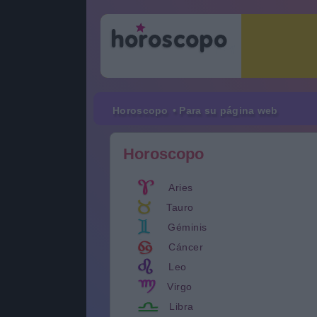
Horoscopo
• Para su página web
Horoscopo
Aries
Tauro
Géminis
Cáncer
Leo
Virgo
Libra