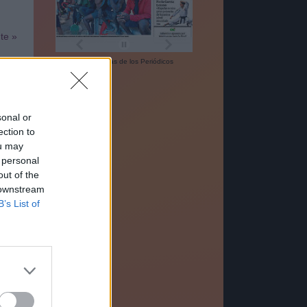
nte »
Las
Portadas
de los
Periódicos
sonal or
ection to
ou may
 personal
99%
out of the
 downstream
B’s List of