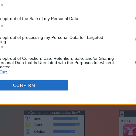
In
o opt-out of the Sale of my Personal Data.
In
to opt-out of processing my Personal Data for Targeted
ing.
In
o opt-out of Collection, Use, Retention, Sale, and/or Sharing
ersonal Data that Is Unrelated with the Purposes for which it
lected.
Out
CONFIRM
Horoscopo con puntuaciones
Horoscop
¿Qué tan afortunado estás hoy?: