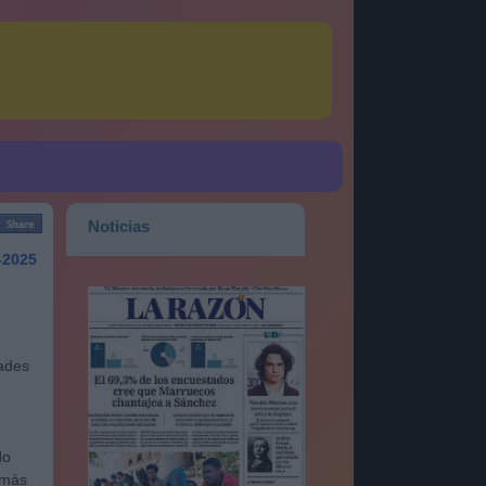
Noticias
-2025
tades
do
 más