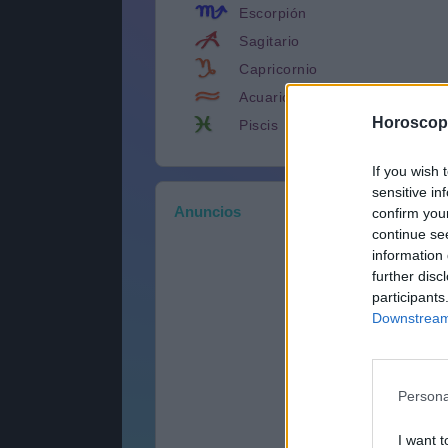
Escorpión
Sagitario
Capricornio
Acuario
Horoscop
Piscis
If you wish 
sensitive in
Anuncios
confirm you
continue se
information 
further disc
participants
Downstream 
Persona
I want t