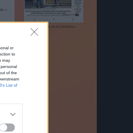
nte »
Las
Portadas
de los
Periódicos
sonal or
ection to
ou may
 personal
out of the
 downstream
B’s List of