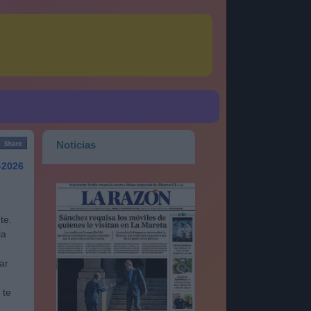
Noticias
-2026
te.
la
ar
 te