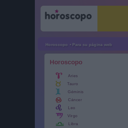
Horoscopo
• Para su página web
Horoscopo
Aries
Tauro
Géminis
Cáncer
Leo
Virgo
Libra