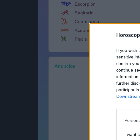
Escorpión
Sagitario
Capricornio
Acuario
Horoscop
Piscis
If you wish 
sensitive in
confirm you
Anuncios
continue se
information 
further disc
participants
Downstream 
Persona
I want t