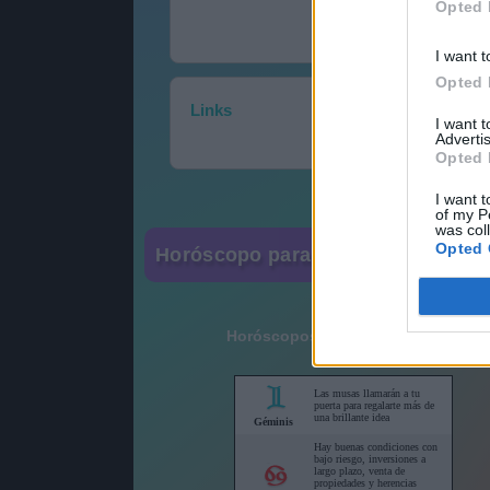
Opted 
I want t
Opted 
Links
I want 
Advertis
Opted 
I want t
of my P
was col
Opted 
Horóscopo para su sitio web
Horóscopos cortos