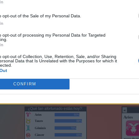
In
o opt-out of the Sale of my Personal Data.
In
to opt-out of processing my Personal Data for Targeted
ing.
In
o opt-out of Collection, Use, Retention, Sale, and/or Sharing
ersonal Data that Is Unrelated with the Purposes for which it
lected.
Out
CONFIRM
Horoscopo con puntuaciones
Horoscop
¿Qué tan afortunado estás hoy?: