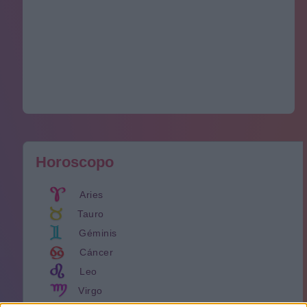
Horoscopo
Aries
Tauro
Géminis
Cáncer
Leo
Virgo